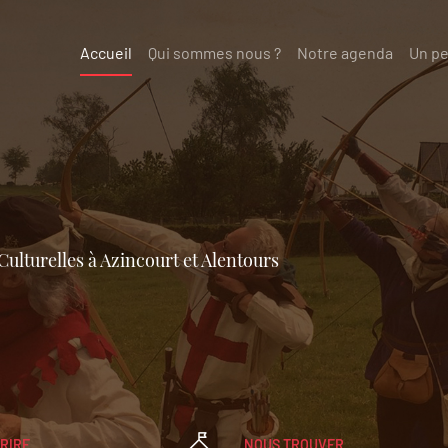
Accueil
(current)
Qui sommes nous ?
Notre agenda
Un pe
ulturelles à Azincourt et Alentours
RIRE
NOUS TROUVER