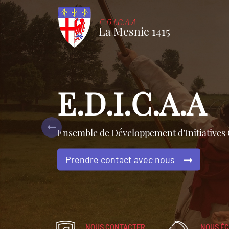
E.D.I.C.A.A
La Mesnie 1415
E.D.I.C.A.A
Ensemble de Développement d’Initiatives C
Previous
Prendre contact avec nous
NOUS CONTACTER
NOUS ÉC