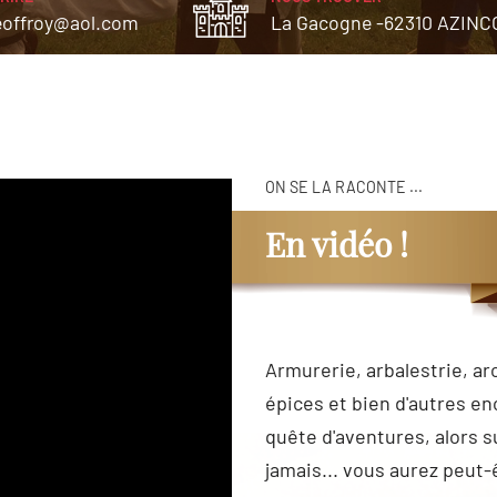
eoffroy@aol.com
La Gacogne -
62310 AZIN
ON SE LA RACONTE ...
En vidéo !
Armurerie, arbalestrie, ar
épices et bien d'autres en
quête d'aventures, alors s
jamais... vous aurez peut-ê