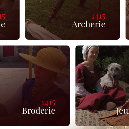
15
1415
ie
Archerie
1415
Broderie
Jeu