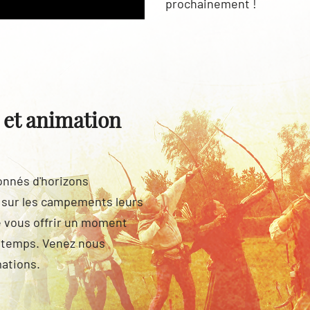
prochainement !
 et animation
onnés d'horizons
t sur les campements leurs
e vous offrir un moment
u temps. Venez nous
mations.