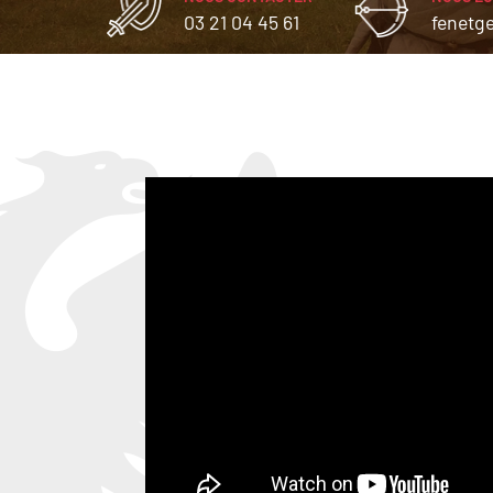
03 21 04 45 61
fenetg