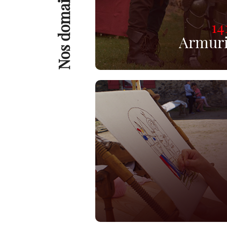
Nos domaines
14
Armur