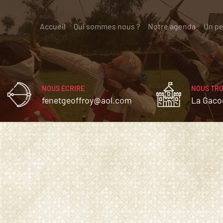
Accueil
(current)
Qui sommes nous ?
Notre agenda
Un pe
NOUS ÉCRIRE
NOUS TR
fenetgeoffroy@aol.com
La Gaco