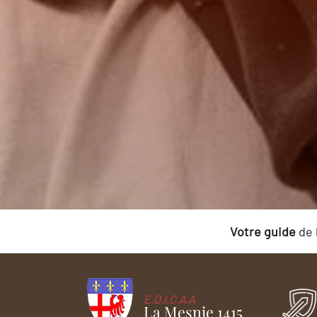
Votre guide
de 
E.D.I.C.A.A
La Mesnie 1415