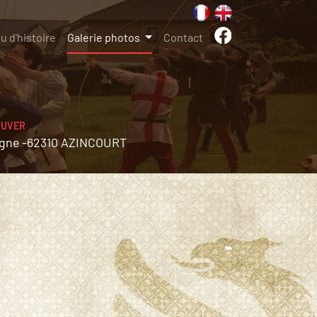
u d'histoire
Galerie photos
Contact
OUVER
gne -
62310 AZINCOURT